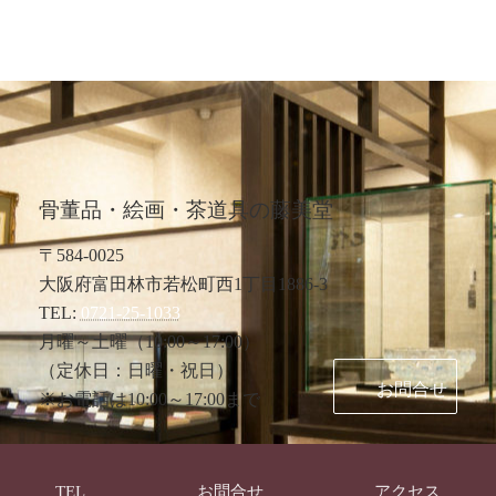
骨董品・絵画・茶道具の藤美堂
〒584-0025
大阪府富田林市若松町西1丁目1886-3
TEL:
0721-25-1033
月曜～土曜（10:00～17:00）
（定休日：日曜・祝日）
お問合せ
※お電話は10:00～17:00まで
©
骨董品・絵画・茶道具の藤美堂
All Rights Reserved.
TEL
お問合せ
アクセス