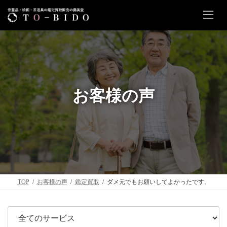
コ
ナ
ン
ビ
テ
ゲ
ン
ー
ツ
シ
へ
ョ
お客様の声
ス
ン
キ
に
ッ
移
プ
動
TOP
お客様の声
鑑定買取
ダメ元でもお願いしてよかったです。