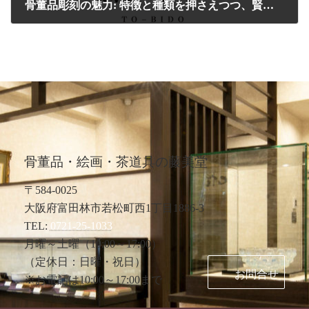
骨董品彫刻の魅力: 特徴と種類を押さえつつ、賢く売却するためのポイント
2025-02-13
骨董品・絵画・茶道具の藤美堂
〒584-0025
大阪府富田林市若松町西1丁目1886-3
TEL:
0721-25-1033
月曜～土曜（10:00～17:00）
（定休日：日曜・祝日）
お問合せ
※お電話は10:00～17:00まで