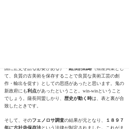
を調査・保全していくシステム
が整っていましたが、日本
にはそれが全くなかったんですね。
フェノロサは、「
日本美術
を守らないといけない。
政府が
管理する仕組み
をつくる必要がある」と、政府にうったえ
ました。そして政府は、フェノロサを
古社寺調査団
に抜擢
します。ちなみに、ここは余談ですが、政府側としては、
これからの
文化的戦略
（国際的に一等国と認められるべ
く、皇室関係の文化財を重点的に保存することで、欧州諸
国に正史を語る必要がある）・
経済的戦略
（殖産興業とし
て、良質の古美術を保存することで良質な美術工芸の創
作・輸出を促す）としての思惑があったと思います。鬼の
新政府にも
利点
があったということ。win-winということ
でしょう。薩長同盟しかり、
歴史が動く時
は、表と裏が合
致したときです。
そして、その
フェノロサ調査
の結果が元となり、
１８９７
年に古社寺保存法
という法律が制定されました。これがま