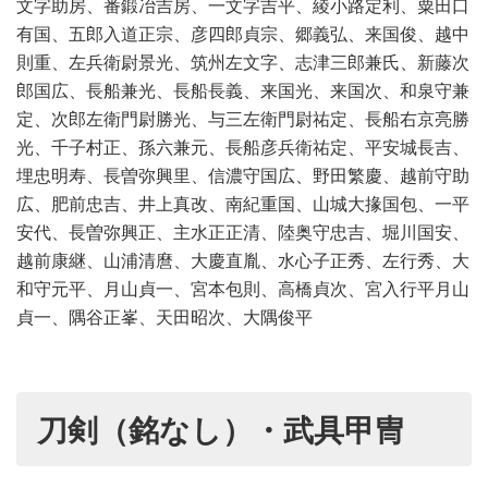
文字助房、番鍛冶吉房、一文字吉平、綾小路定利、粟田口
有国、五郎入道正宗、彦四郎貞宗、郷義弘、来国俊、越中
則重、左兵衛尉景光、筑州左文字、志津三郎兼氏、新藤次
郎国広、長船兼光、長船長義、来国光、来国次、和泉守兼
定、次郎左衛門尉勝光、与三左衛門尉祐定、長船右京亮勝
光、千子村正、孫六兼元、長船彦兵衛祐定、平安城長吉、
埋忠明寿、長曽弥興里、信濃守国広、野田繁慶、越前守助
広、肥前忠吉、井上真改、南紀重国、山城大掾国包、一平
安代、長曽弥興正、主水正正清、陸奥守忠吉、堀川国安、
越前康継、山浦清麿、大慶直胤、水心子正秀、左行秀、大
和守元平、月山貞一、宮本包則、高橋貞次、宮入行平月山
貞一、隅谷正峯、天田昭次、大隅俊平
刀剣（銘なし）・武具甲冑