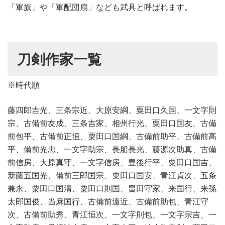
「軍旗」や「軍配団扇」なども武具と呼ばれます。
西洋アンティーク
日本画・掛軸
刀剣作家一覧
※時代順
藤四郎吉光、三条宗近、大原安綱、粟田口久国、一文字則
宗、古備前友成、三条吉家、相州行光、粟田口国友、古備
前包平、古備前正恒、粟田口国綱、古備前助平、古備前高
平、備前光忠、一文字助宗、長船長光、藤源次助真、古備
前信房、大原真守、一文字信房、豊後行平、粟田口国吉、
新藤五国光、備前三郎国宗、粟田口国安、青江貞次、五条
兼永、粟田口国清、粟田口則国、畠田守家、来国行、来孫
太郎国俊、当麻国行、古備前遠近、古備前助包、青江守
次、古備前助秀、青江恒次、一文字則包、一文字宗吉、一