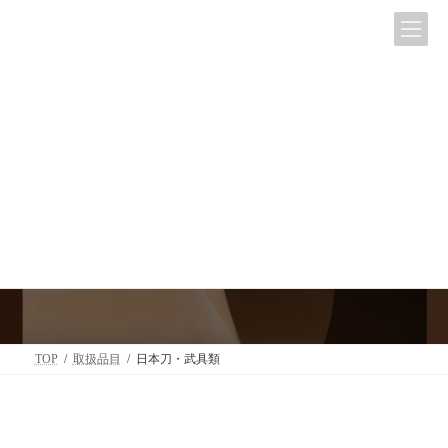
コ
ナ
ン
ビ
テ
ゲ
ン
ー
ツ
シ
へ
ョ
日本刀・武具類
ス
ン
キ
に
ッ
移
プ
動
TOP
取扱品目
日本刀・武具類