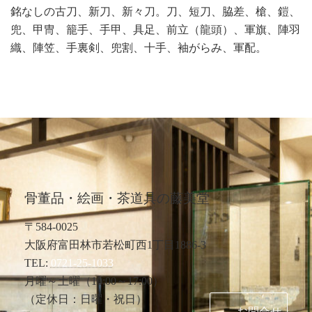
銘なしの古刀、新刀、新々刀。刀、短刀、脇差、槍、鎧、
兜、甲冑、籠手、手甲、具足、前立（龍頭）、軍旗、陣羽
織、陣笠、手裏剣、兜割、十手、袖がらみ、軍配。
骨董品・絵画・茶道具の藤美堂
〒584-0025
大阪府富田林市若松町西1丁目1886-3
TEL:
0721-25-1033
月曜～土曜（10:00～17:00）
（定休日：日曜・祝日）
お問合せ