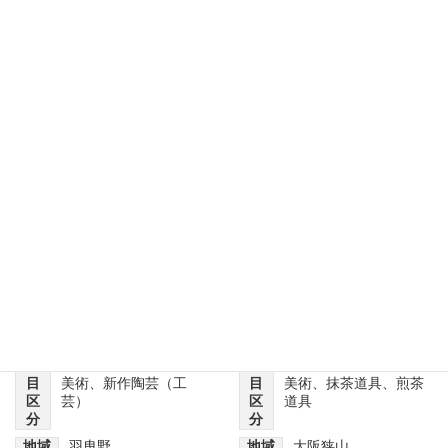
お客様との実話事例
※随時更新
【羽曳野市】【掛軸（書
【大阪狭山市】【茶道具・
画）・骨董品】買取査定で
骨董品】評価査定で出張訪
ご来店いただきました。
問いたしました。
依頼理由
遺品整理
依頼理由
生前整理
品
日本画・掛軸
、
日本古
品
日本画・掛軸
、
日本古
目
美術
、
新作陶芸（工
目
美術
、
抹茶道具
、
煎茶
区
芸）
区
道具
分
分
地域
羽曳野
地域
大阪狭山