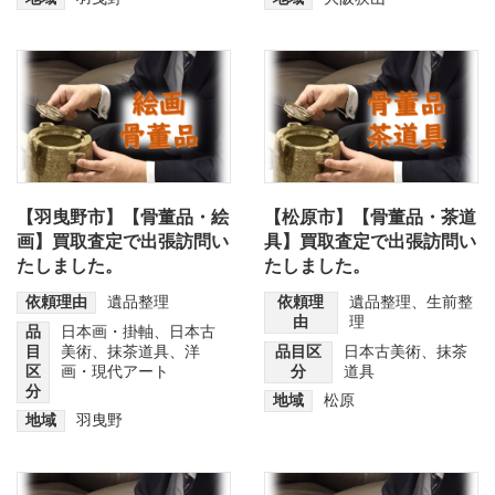
【羽曳野市】【骨董品・絵
【松原市】【骨董品・茶道
画】買取査定で出張訪問い
具】買取査定で出張訪問い
たしました。
たしました。
依頼理由
遺品整理
依頼理
遺品整理
、
生前整
由
理
品
日本画・掛軸
、
日本古
目
美術
、
抹茶道具
、
洋
品目区
日本古美術
、
抹茶
区
画・現代アート
分
道具
分
地域
松原
地域
羽曳野