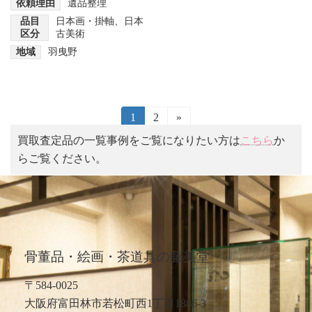
依頼理由
遺品整理
品目
日本画・掛軸
、
日本
区分
古美術
地域
羽曳野
投
固
1
固
2
»
定
定
買取査定品の一覧事例をご覧になりたい方は
こちら
か
稿
ペ
ペ
らご覧ください。
ー
ー
の
ジ
ジ
ペ
ー
ジ
骨董品・絵画・茶道具の藤美堂
送
〒584-0025
り
大阪府富田林市若松町西1丁目1886-3