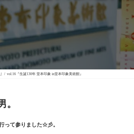
り
vol.16『生誕130年 堂本印象 in堂本印象美術館』
男。
に行って参りました☆彡。