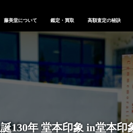
藤美堂について
鑑定・買取
高額査定の秘訣
『生誕130年 堂本印象 in堂