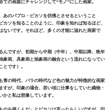
全ての画題にチャレンジして“モノ”にした画家。
、あのパブロ・ピカソを彷彿とさせるということ
。ピカソを知ることのように、印象を知れば知るほど、
はないです。それほど、多くの才能に溢れた画家で
るんですが、初期から中期（中年）、中期以降、晩年
抽象画、具象画と抽象画の融合という流れになってい
ことです）。
ソも青の時代、バラの時代など色の魅力が特徴的な画家
ますが、印象の場合、若い頃に仕事をしていた織物・
いかと私は想像しています。
ものを描くんだ」とピカソは言ったらしいですが、印