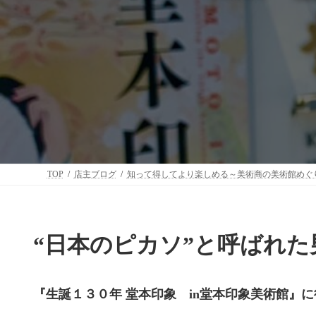
TOP
店主ブログ
知って得してより楽しめる～美術商の美術館めぐ
“日本のピカソ”と呼ばれた
『生誕１３０年 堂本印象 in堂本印象美術館』