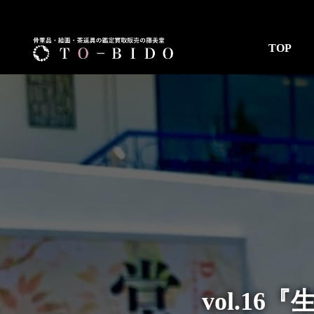
コ
ナ
ン
ビ
テ
ゲ
TOP
ン
ー
ツ
シ
へ
ョ
ス
ン
キ
に
ッ
移
プ
動
vol.16